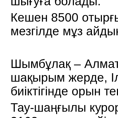
шығуға болады.
Кешен 8500 отырғы
мезгілде мұз айд
Шымбұлақ – Алмат
шақырым жерде, І
биіктігінде орын т
Тау-шаңғылы курор