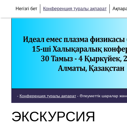
Негізгі бет
Конференция туралы ақпарат
Ақпар
-
Конференция туралы ақпарат
-
Әлеуметтік шаралар жән
ЭКСКУРСИЯ