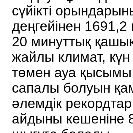
сүйікті орындарын
деңгейінен 1691,2 
20 минуттық қашық
жайлы климат, күн
төмен ауа қысымы 
сапалы болуын қам
әлемдік рекордтар
айдыны кешеніне 