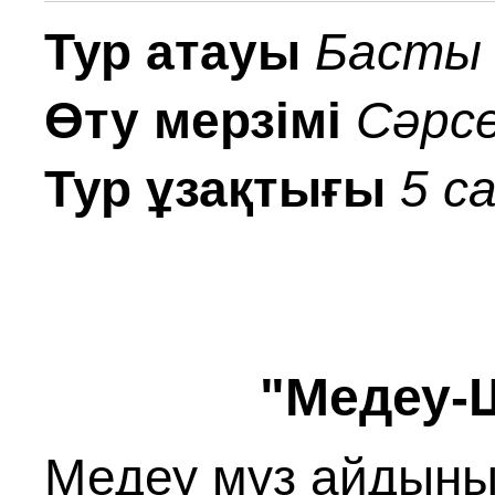
Тур атауы
Басты 
Өту мерзімі
Сәрсе
Тур ұзақтығы
5 с
"Медеу-Шы
Медеу мұз айдыны