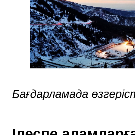
Бағдарламада өзгеріс
Ілеспе адамдарғ