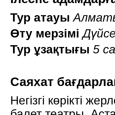
Тур атауы
Алмат
Өту мерзімі
Дүйсе
Тур ұзақтығы
5 с
Саяхат
бағдарл
Негізгі көрікті же
балет театры, Аст