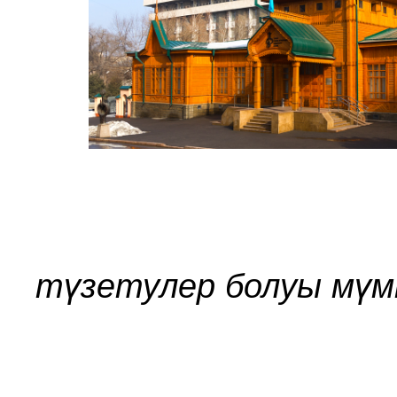
түзетулер болуы мүмк