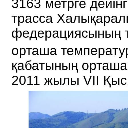
3163 метрге дейінг
трасса Халықарал
федерациясының та
орташа температу
қабатының орташа 
2011 жылы VII Қыс